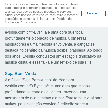
Este site usa cookies e outras tecnologias similares
Termos com a letra (S):
para lembrar e entender como você usa nosso site,
analisar seu uso de nossos produtos e serviços,
Eu aceito
ajudar com nossos esforços de marketing e fornecer
conteúdo de terceiros. Leia mais em
Política de
Sonho Todo Dia
Cookies e Privacidade
.
A música “Sonho Todo Dia” da cantora
eyshila.com.br/”>Eyshila é uma obra que toca
profundamente o coração de muitos. Com letras
inspiradoras e uma melodia envolvente, a canção se
destaca no cenário da música gospel brasileira. Ao longo
dos anos, Eyshila conquistou um espaço significativo na
música cristã, e essa faixa é um reflexo de sua […]
Seja Bem-Vindo
A música “Seja Bem-Vindo” da **cantora
eyshila.com.br/”>Eyshila** é uma obra que ressoa
profundamente entre os ouvintes, trazendo uma
mensagem de acolhimento e amor. Este tema é vital para
muitos, pois a canção convida à reflexão sobre a