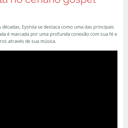
décadas, Eyshila se destaca como uma das principais
nada é marcada por uma profunda conexão com sua fé e
os através de sua música.