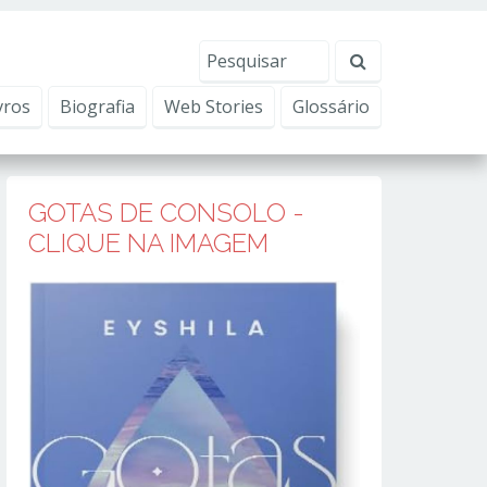
erviços, ajudar com nossos esforços de marketing e
Eu aceito
vros
Biografia
Web Stories
Glossário
GOTAS DE CONSOLO -
CLIQUE NA IMAGEM