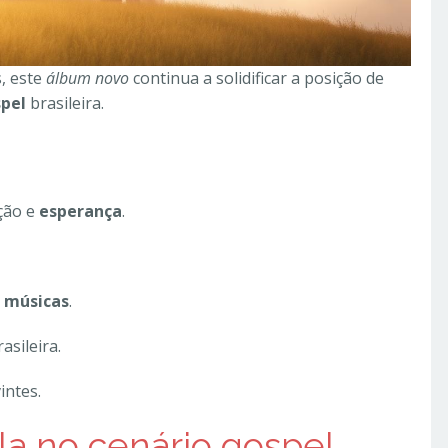
, este
álbum novo
continua a solidificar a posição de
pel
brasileira.
ção e
esperança
.
s músicas
.
sileira.
intes.
ila no cenário gospel