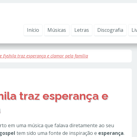
ntender como você usa nosso site, analisar seu uso de nossos produtos e s
vacidade
.
Início
Músicas
Letras
Discografia
Li
 Eyshila traz esperança e clamor pela família
ila traz esperança e
a
orto em uma música que falava diretamente ao seu
gospel
tem sido uma fonte de inspiração e
esperança
.