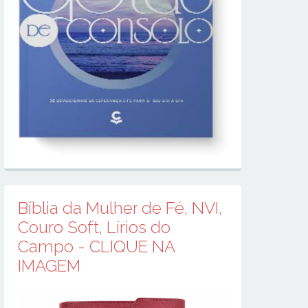
Bíblia da Mulher de Fé, NVI,
Couro Soft, Lírios do
Campo - CLIQUE NA
IMAGEM