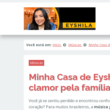
Este site usa cookies e outras tecnologias similares para lembrar e e
fornecer conteúdo de terceiros. Leia mais em
Política de Cookies e Pri
Você está em:
Início
Músicas
Minha Casa de
Músicas
Minha Casa de Eysh
clamor pela famíli
Você já se sentiu perdido e encontrou conf
coração? Para muitos brasileiros, a
música 