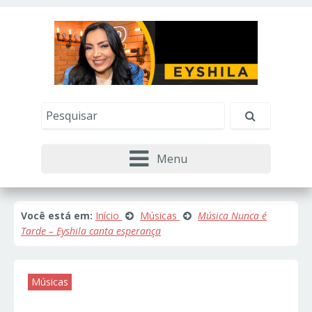
Este site usa cookies e outras tecnologias similares
para lembrar e entender como você usa nosso
site, analisar seu uso de nossos produtos e
Eu aceito
serviços, ajudar com nossos esforços de
marketing e fornecer conteúdo de terceiros. Leia
mais em
Política de Cookies e Privacidade
.
Menu
Você está em:
Início
Músicas
Música Nunca é
Tarde – Eyshila canta esperança
Músicas