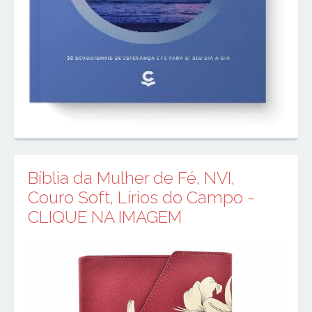
Bíblia da Mulher de Fé, NVI,
Couro Soft, Lírios do Campo -
CLIQUE NA IMAGEM