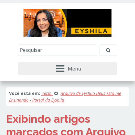
Este site usa cookies e outras tecnologias similares
para lembrar e entender como você usa nosso
site, analisar seu uso de nossos produtos e
Eu aceito
serviços, ajudar com nossos esforços de
marketing e fornecer conteúdo de terceiros. Leia
mais em
Política de Cookies e Privacidade
.
Menu
Você está em:
Início
Arquivo de Eyshila Deus está me
Ensinando - Portal da Eyshila
Exibindo artigos
marcados com
Arquivo