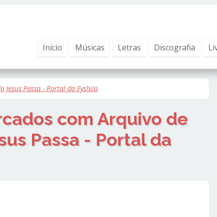
ntender como você usa nosso site, analisar seu uso de nossos produtos e s
vacidade
.
Início
Músicas
Letras
Discografia
Li
o Jesus Passa - Portal da Eyshila
arcados com
Arquivo de
sus Passa - Portal da