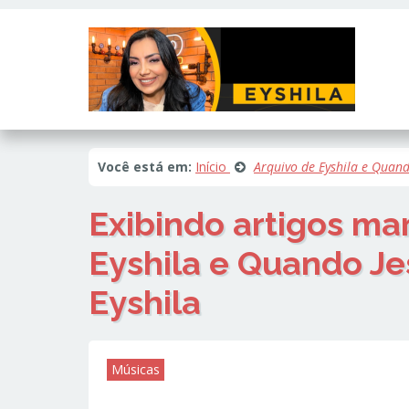
Este site usa cookies e outras tecnologias similares para lembrar e e
fornecer conteúdo de terceiros. Leia mais em
Política de Cookies e Pri
Você está em:
Início
Arquivo de Eyshila e Quand
Exibindo artigos m
Eyshila e Quando Je
Eyshila
Músicas