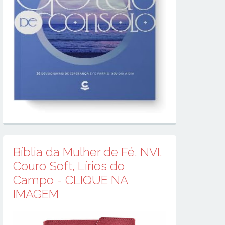
Bíblia da Mulher de Fé, NVI,
Couro Soft, Lírios do
Campo - CLIQUE NA
IMAGEM