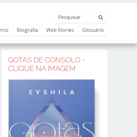
erviços, ajudar com nossos esforços de marketing e
Eu aceito
vros
Biografia
Web Stories
Glossário
GOTAS DE CONSOLO -
CLIQUE NA IMAGEM