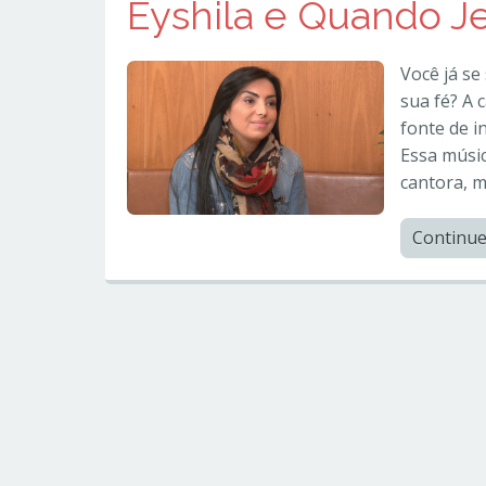
Eyshila e Quando J
Você já se
sua fé? A 
fonte de i
Essa músic
cantora, m
Continu