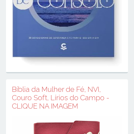
Bíblia da Mulher de Fé, NVI,
Couro Soft, Lírios do Campo -
CLIQUE NA IMAGEM