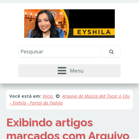
Este site usa cookies e outras tecnologias similares
para lembrar e entender como você usa nosso
site, analisar seu uso de nossos produtos e
Eu aceito
serviços, ajudar com nossos esforços de
marketing e fornecer conteúdo de terceiros. Leia
mais em
Política de Cookies e Privacidade
.
Menu
Você está em:
Início
Arquivo de Música Até Tocar o Céu
– Eyshila - Portal da Eyshila
Exibindo artigos
marcados com
Arquivo