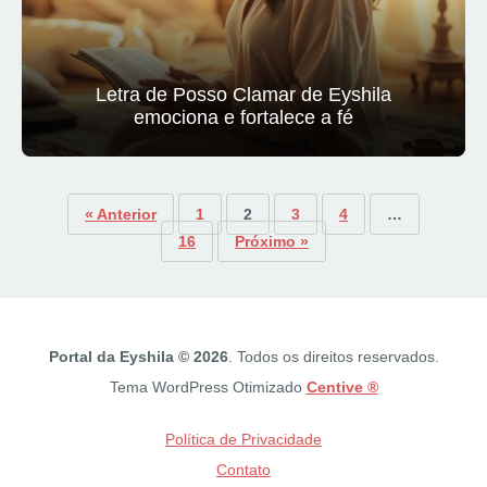
Letra de Posso Clamar de Eyshila
emociona e fortalece a fé
« Anterior
1
2
3
4
…
16
Próximo »
Portal da Eyshila © 2026
. Todos os direitos reservados.
Tema WordPress Otimizado
Centive ®
Política de Privacidade
Contato