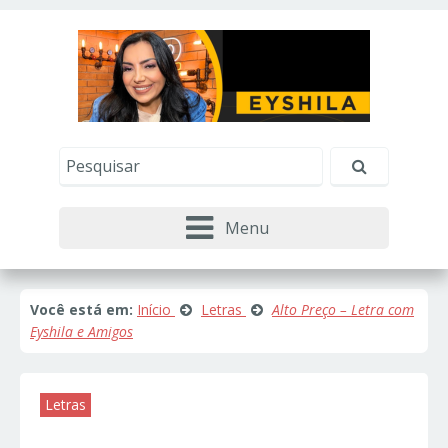
Este site usa cookies e outras tecnologias similares
para lembrar e entender como você usa nosso
site, analisar seu uso de nossos produtos e
Eu aceito
serviços, ajudar com nossos esforços de
marketing e fornecer conteúdo de terceiros. Leia
mais em
Política de Cookies e Privacidade
.
Menu
Você está em:
Início
Letras
Alto Preço – Letra com
Eyshila e Amigos
Letras