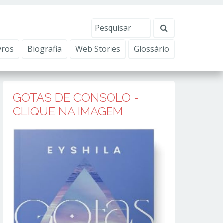
erviços, ajudar com nossos esforços de marketing e
Eu aceito
vros
Biografia
Web Stories
Glossário
GOTAS DE CONSOLO -
CLIQUE NA IMAGEM