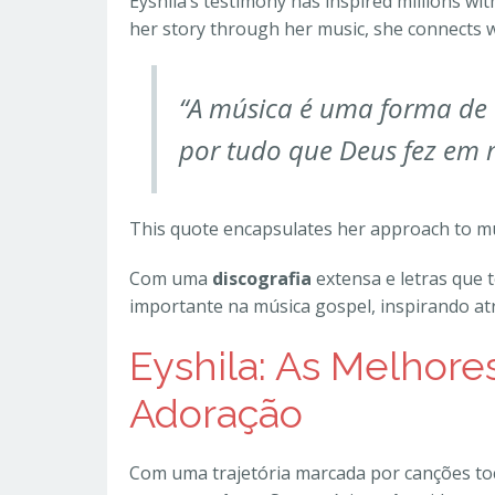
Eyshila’s testimony has inspired millions w
her story through her music, she connects w
“A música é uma forma de e
por tudo que Deus fez em 
This quote encapsulates her approach to mus
Com uma
discografia
extensa e letras que 
importante na música gospel, inspirando at
Eyshila: As Melhore
Adoração
Com uma trajetória marcada por canções toc