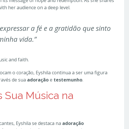
ith its message of hope and redemption. As she shares
ith her audience on a deep level.
xpressar a fé e a gratidão que sinto
minha vida.”
ic and faith.
tocam o coração, Eyshila continua a ser uma figura
ravés de sua
adoração
e
testemunho
.
s Sua Música na
antes, Eyshila se destaca na
adoração