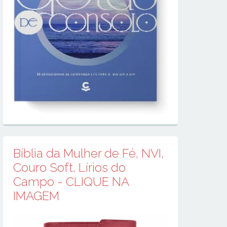
Bíblia da Mulher de Fé, NVI,
Couro Soft, Lírios do
Campo - CLIQUE NA
IMAGEM