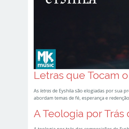
Letras que Tocam o
As
letras
de Eyshila são elogiadas por sua pr
abordam temas de fé, esperança e redenção,
A Teologia por Trá