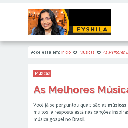
Este site usa cookies e outras tecnologias similares para lembrar e e
fornecer conteúdo de terceiros. Leia mais em
Política de Cookies e Pri
Você está em:
Início
Músicas
As Melhores M
Músicas
As Melhores Música
Você já se perguntou quais são as
músicas 
muitos, a resposta está nas canções inspir
música gospel no Brasil.