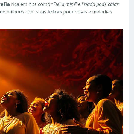
rafia
rica em hits como “
Fiel a mim
” e “
Nada pode calar
 de milhões com suas
letras
poderosas e melodias