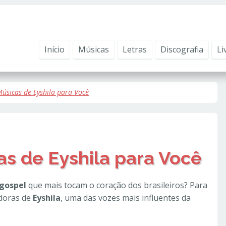
ntender como você usa nosso site, analisar seu uso de nossos produtos e s
vacidade
.
Início
Músicas
Letras
Discografia
Li
úsicas de Eyshila para Você
s de Eyshila para Você
gospel
que mais tocam o coração dos brasileiros? Para
adoras de
Eyshila
, uma das vozes mais influentes da