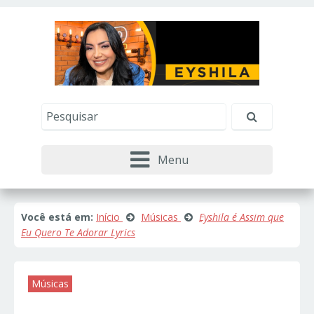
Este site usa cookies e outras tecnologias similares
para lembrar e entender como você usa nosso
site, analisar seu uso de nossos produtos e
Eu aceito
serviços, ajudar com nossos esforços de
marketing e fornecer conteúdo de terceiros. Leia
mais em
Política de Cookies e Privacidade
.
Menu
Você está em:
Início
Músicas
Eyshila é Assim que
Eu Quero Te Adorar Lyrics
Músicas