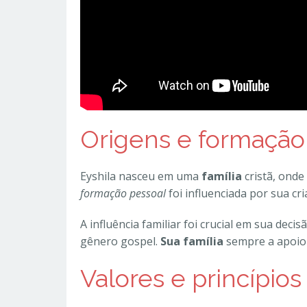
Origens e formação
Eyshila nasceu em uma
família
cristã, onde
formação pessoal
foi influenciada por sua cr
A influência familiar foi crucial em sua deci
gênero gospel.
Sua família
sempre a apoiou
Valores e princípio