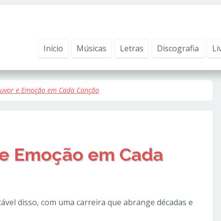
ntender como você usa nosso site, analisar seu uso de nossos produtos e s
vacidade
.
Início
Músicas
Letras
Discografia
Li
 Louvor e Emoção em Cada Canção
r e Emoção em Cada
vel disso, com uma carreira que abrange décadas e