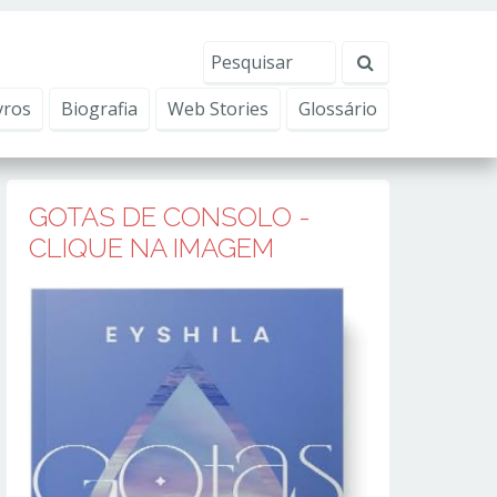
erviços, ajudar com nossos esforços de marketing e
Eu aceito
vros
Biografia
Web Stories
Glossário
GOTAS DE CONSOLO -
CLIQUE NA IMAGEM