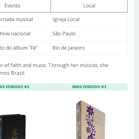
Evento
Local
jornada musical
Igreja Local
show nacional
São Paulo
o do álbum “Fé”
Rio de Janeiro
er of faith and music. Through her
músicas
, she
ross Brazil.
AIS VENDIDO #2
MAIS VENDIDO #3