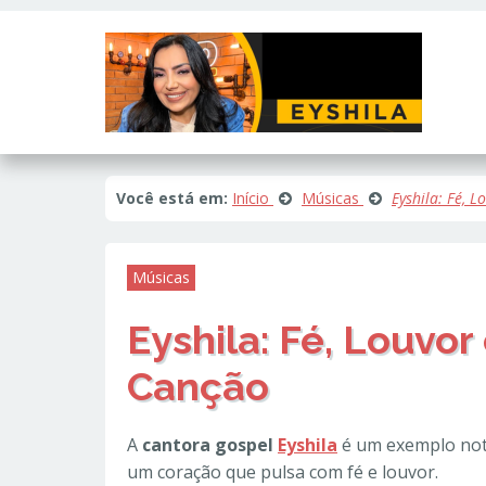
Este site usa cookies e outras tecnologias similares para lembrar e e
fornecer conteúdo de terceiros. Leia mais em
Política de Cookies e Pri
Você está em:
Início
Músicas
Eyshila: Fé,
Músicas
Eyshila: Fé, Louvo
Canção
A
cantora gospel
Eyshila
é um exemplo notá
um coração que pulsa com fé e louvor.