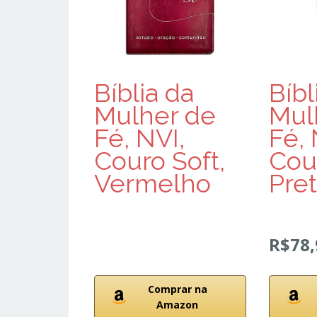
Bíblia da
Bíbl
Mulher de
Mul
Fé, NVI,
Fé, 
Couro Soft,
Cour
Vermelho
Pre
R$78,
Comprar na
Amazon