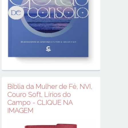
Bíblia da Mulher de Fé, NVI,
Couro Soft, Lírios do
Campo - CLIQUE NA
IMAGEM