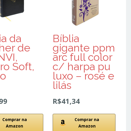
ia da
Bíblia
her de
gigante ppm
NVI,
arc full color
o Soft,
c/ harpa pu
to
luxo – rosé e
lilás
99
R$41,34
Comprar na
Comprar na
Amazon
Amazon