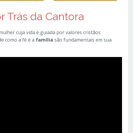
or Trás da Cantora
mulher cuja vida é guiada por valores cristãos
e como a fé e a
família
são fundamentais em sua