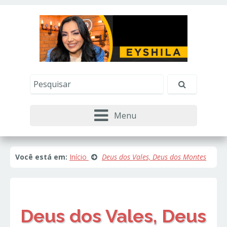
Este site usa cookies e outras tecnologias similares
para lembrar e entender como você usa nosso
site, analisar seu uso de nossos produtos e
Eu aceito
serviços, ajudar com nossos esforços de
marketing e fornecer conteúdo de terceiros. Leia
mais em
Política de Cookies e Privacidade
.
Menu
Você está em:
Início
Deus dos Vales, Deus dos Montes
Deus dos Vales, Deus