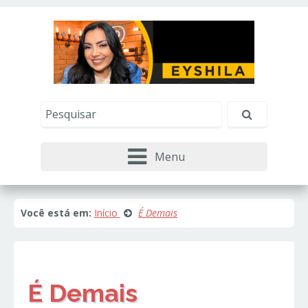
Este site usa cookies e outras tecnologias similares
para lembrar e entender como você usa nosso
site, analisar seu uso de nossos produtos e
Eu aceito
serviços, ajudar com nossos esforços de
marketing e fornecer conteúdo de terceiros. Leia
mais em
Política de Cookies e Privacidade
.
Menu
Você está em:
Início
É Demais
É Demais