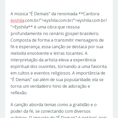
A música “É Demais” da renomada **Cantora
eyshila
.com.br/”>eyshila.com.br/”>eyshila.com.br/
”>Eyshila** é uma obra que ressoa
profundamente no cenário gospel brasileiro.
Composta de forma a transmitir mensagens de
fé e esperança, essa canção se destaca por sua
melodia envolvente e letras tocantes. A
interpretação da artista eleva a experiência
espiritual dos ouvintes, tornando-a uma favorita
em cultos e eventos religiosos. A importância de
“É Demais” vai além de sua popularidade; ela se
torna um verdadeiro hino de adoração e
reflexão.
A canção aborda temas como a gratidão e o
poder da fé, se conectando com diversos
públicos. O impacto de “É Demais” é notável, pois