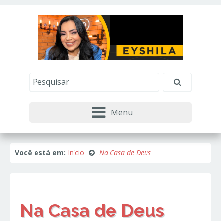
Este site usa cookies e outras tecnologias similares
para lembrar e entender como você usa nosso
site, analisar seu uso de nossos produtos e
Eu aceito
serviços, ajudar com nossos esforços de
marketing e fornecer conteúdo de terceiros. Leia
mais em
Política de Cookies e Privacidade
.
Menu
Você está em:
Início
Na Casa de Deus
Na Casa de Deus