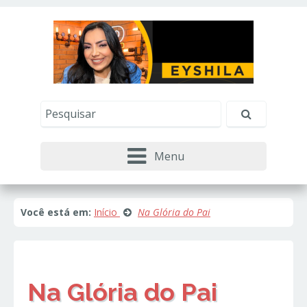
Este site usa cookies e outras tecnologias similares
para lembrar e entender como você usa nosso
site, analisar seu uso de nossos produtos e
Eu aceito
serviços, ajudar com nossos esforços de
marketing e fornecer conteúdo de terceiros. Leia
mais em
Política de Cookies e Privacidade
.
Menu
Você está em:
Início
Na Glória do Pai
Na Glória do Pai