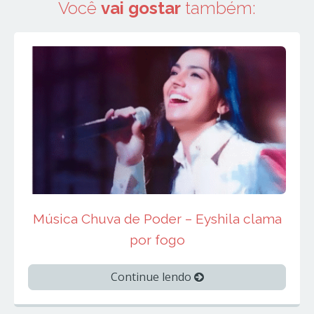
Você
vai gostar
também:
Música Chuva de Poder – Eyshila clama
por fogo
Continue lendo