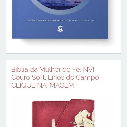
Bíblia da Mulher de Fé, NVI,
Couro Soft, Lírios do Campo -
CLIQUE NA IMAGEM