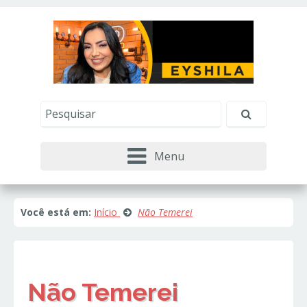
Este site usa cookies e outras tecnologias similares
para lembrar e entender como você usa nosso
site, analisar seu uso de nossos produtos e
Eu aceito
serviços, ajudar com nossos esforços de
marketing e fornecer conteúdo de terceiros. Leia
mais em
Política de Cookies e Privacidade
.
Menu
Você está em:
Início
Não Temerei
Não Temerei