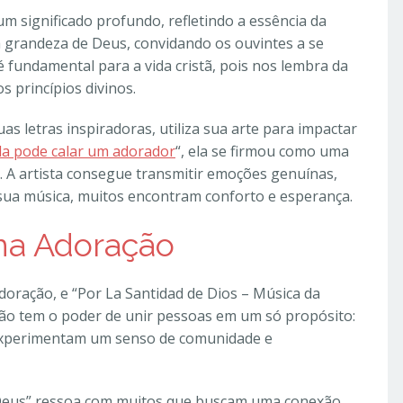
um significado profundo, refletindo a essência da
 a grandeza de Deus, convidando os ouvintes a se
fundamental para a vida cristã, pois nos lembra da
 princípios divinos.
as letras inspiradoras, utiliza sua arte para impactar
a pode calar um adorador
“, ela se firmou como uma
l. A artista consegue transmitir emoções genuínas,
sua música, muitos encontram conforto e esperança.
na Adoração
oração, e “Por La Santidad de Dios – Música da
nção tem o poder de unir pessoas em um só propósito:
is experimentam um senso de comunidade e
de Deus” ressoa com muitos que buscam uma conexão