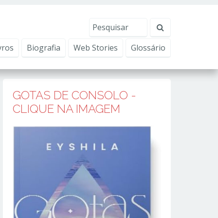
erviços, ajudar com nossos esforços de marketing e
Eu aceito
vros
Biografia
Web Stories
Glossário
GOTAS DE CONSOLO -
CLIQUE NA IMAGEM