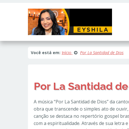
Este site usa cookies e outras tecnologias similares para lembrar e e
fornecer conteúdo de terceiros. Leia mais em
Política de Cookies e Pri
Você está em:
Início
Por La Santidad de Dios
Por La Santidad de
A música “Por La Santidad de Dios” da cant
obra que transcende o simples ato de ouvir,
canção se destaca no repertório gospel bras
com a espiritualidade. Através de sua letra 