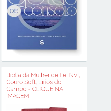
Bíblia da Mulher de Fé, NVI,
Couro Soft, Lírios do
Campo - CLIQUE NA
IMAGEM