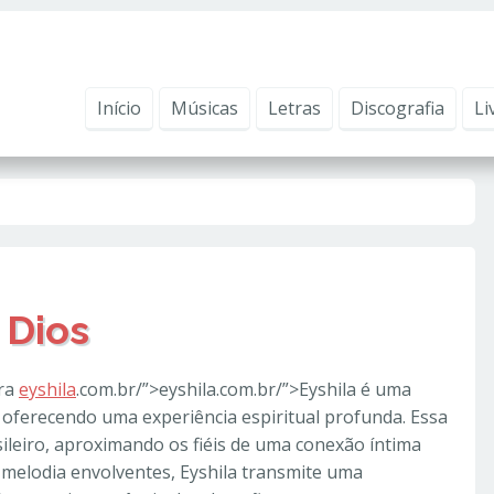
ntender como você usa nosso site, analisar seu uso de nossos produtos e s
vacidade
.
Início
Músicas
Letras
Discografia
Li
 Dios
ora
eyshila
.com.br/”>eyshila.com.br/”>Eyshila é uma
 oferecendo uma experiência espiritual profunda. Essa
ileiro, aproximando os fiéis de uma conexão íntima
e melodia envolventes, Eyshila transmite uma