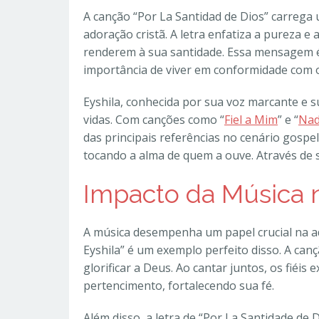
A canção “Por La Santidad de Dios” carrega 
adoração cristã. A letra enfatiza a pureza e
renderem à sua santidade. Essa mensagem é 
importância de viver em conformidade com os
Eyshila, conhecida por sua voz marcante e su
vidas. Com canções como “
Fiel a Mim
” e “
Nad
das principais referências no cenário gospe
tocando a alma de quem a ouve. Através de 
Impacto da Música 
A música desempenha um papel crucial na ad
Eyshila” é um exemplo perfeito disso. A ca
glorificar a Deus. Ao cantar juntos, os fié
pertencimento, fortalecendo sua fé.
Além disso, a letra de “Por La Santidade 