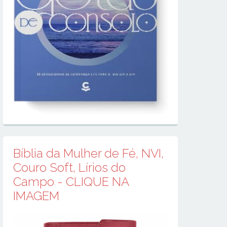
Bíblia da Mulher de Fé, NVI,
Couro Soft, Lírios do
Campo - CLIQUE NA
IMAGEM