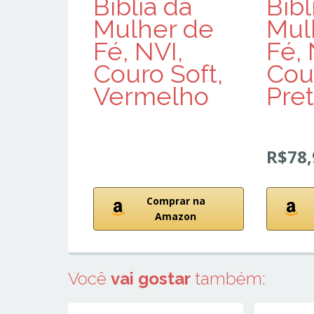
Bíblia da
Bíbl
Mulher de
Mul
Fé, NVI,
Fé, 
Couro Soft,
Cour
Vermelho
Pre
R$78,
Comprar na
Amazon
Você
vai gostar
também: