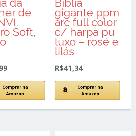
ia da
Bíblia
her de
gigante ppm
NVI,
arc full color
o Soft,
c/ harpa pu
to
luxo – rosé e
lilás
99
R$41,34
Comprar na
Comprar na
Amazon
Amazon