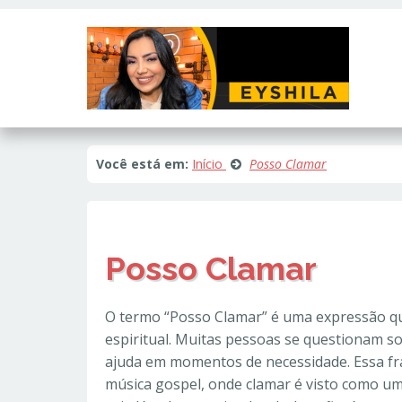
Este site usa cookies e outras tecnologias similares para lembrar e e
fornecer conteúdo de terceiros. Leia mais em
Política de Cookies e Pri
Você está em:
Início
Posso Clamar
Posso Clamar
O termo “Posso Clamar” é uma expressão qu
espiritual. Muitas pessoas se questionam so
ajuda em momentos de necessidade. Essa fr
música gospel, onde clamar é visto como um