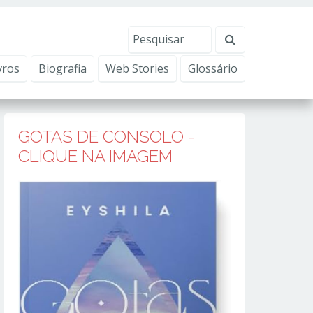
erviços, ajudar com nossos esforços de marketing e
Eu aceito
vros
Biografia
Web Stories
Glossário
GOTAS DE CONSOLO -
CLIQUE NA IMAGEM