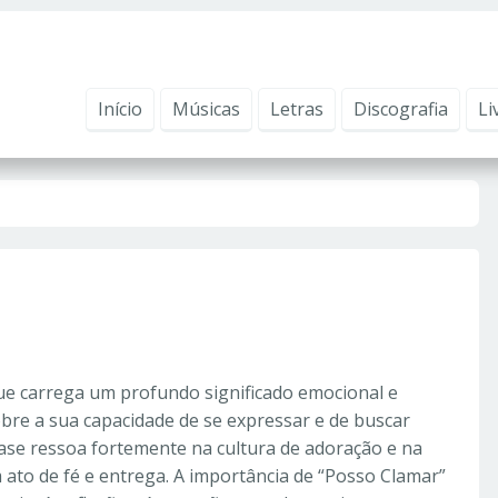
ntender como você usa nosso site, analisar seu uso de nossos produtos e s
vacidade
.
Início
Músicas
Letras
Discografia
Li
e carrega um profundo significado emocional e
bre a sua capacidade de se expressar e de buscar
ase ressoa fortemente na cultura de adoração e na
 ato de fé e entrega. A importância de “Posso Clamar”