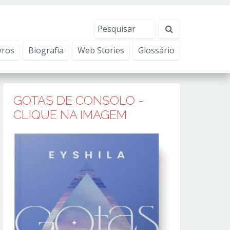
erviços, ajudar com nossos esforços de marketing e
Eu aceito
vros
Biografia
Web Stories
Glossário
GOTAS DE CONSOLO -
CLIQUE NA IMAGEM