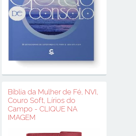
Bíblia da Mulher de Fé, NVI,
Couro Soft, Lírios do
Campo - CLIQUE NA
IMAGEM