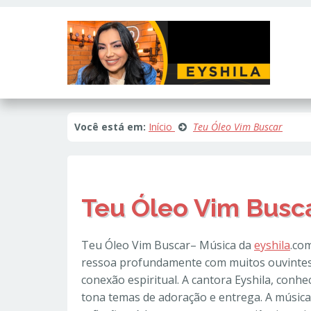
Este site usa cookies e outras tecnologias similares para lembrar e e
fornecer conteúdo de terceiros. Leia mais em
Política de Cookies e Pri
Você está em:
Início
Teu Óleo Vim Buscar
Teu Óleo Vim Busc
Teu Óleo Vim Buscar– Música da
eyshila
.co
ressoa profundamente com muitos ouvinte
conexão espiritual. A cantora Eyshila, conhe
tona temas de adoração e entrega. A música,