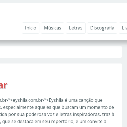
ntender como você usa nosso site, analisar seu uso de nossos produtos e s
vacidade
.
Início
Músicas
Letras
Discografia
Li
ar
m.br/”>eyshila.com.br/”>Eyshila é uma canção que
s, especialmente aqueles que buscam um momento de
cida por sua poderosa voz e letras inspiradoras, traz à
 que se destaca em seu repertório, é um convite à