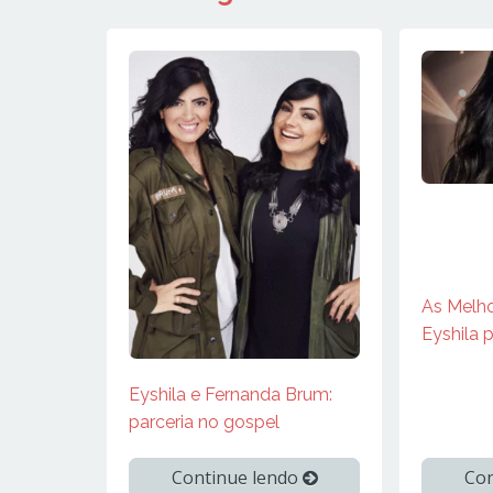
As Melho
Eyshila 
Eyshila e Fernanda Brum:
parceria no gospel
Continue lendo
Con