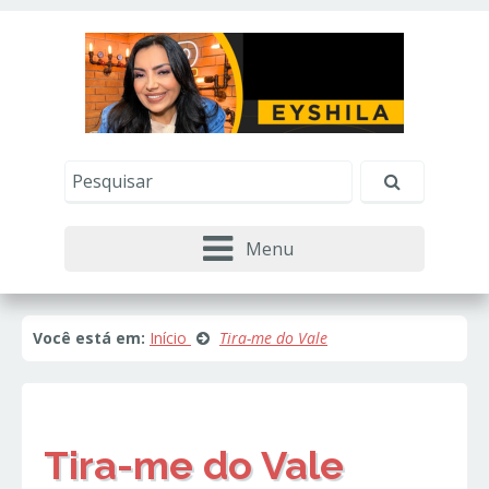
Este site usa cookies e outras tecnologias similares
para lembrar e entender como você usa nosso
site, analisar seu uso de nossos produtos e
Eu aceito
serviços, ajudar com nossos esforços de
marketing e fornecer conteúdo de terceiros. Leia
mais em
Política de Cookies e Privacidade
.
Menu
Você está em:
Início
Tira-me do Vale
Tira-me do Vale