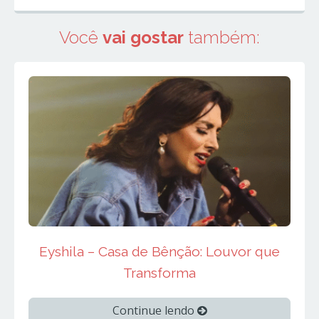
Você
vai gostar
também:
Eyshila – Casa de Bênção: Louvor que
Transforma
Continue lendo