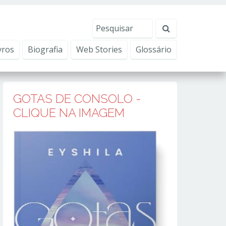
erviços, ajudar com nossos esforços de marketing e
Eu aceito
vros
Biografia
Web Stories
Glossário
GOTAS DE CONSOLO -
CLIQUE NA IMAGEM