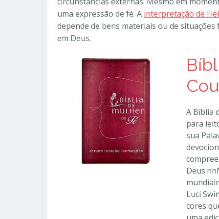
circunstâncias externas. Mesmo em momentos
uma expressão de fé. A
interpretação de Fie
depende de bens materiais ou de situações 
em Deus.
Bíbl
Cou
A Bíblia
para lei
sua Pala
devocion
compreen
Deus.nnN
mundialm
Luci Swi
cores que
uma ediç