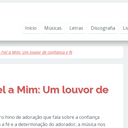
ntender como você usa nosso site, analisar seu uso de nossos produtos e s
vacidade
.
Início
Músicas
Letras
Discografia
Li
a Fiel a Mim: Um louvor de confiança e fé
el a Mim: Um louvor de
o hino de adoração que fala sobre a confiança
 a fé e a determinação do adorador, a música nos