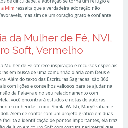
 de dificuldade, a adoração se torna um refúgio e
l a Mim
ressalta que a verdadeira adoração não
favoráveis, mas sim de um coração grato e confiante
ia da Mulher de Fé, NVI,
ro Soft, Vermelho
 da Mulher de Fé oferece inspiração e recursos especiais
toras em busca de uma comunhão diária com Deus e
vra. Além do texto das Escrituras Sagradas, são 366
ais com lições e conselhos valiosos para te ajudar na
são da Palavra e no seu relacionamento com
ela, você encontrará estudos e notas de autoras
ente conhecidas, como Sheila Walsh, MaryGraham e
ndoll. Além de contar com um projeto gráfico em duas
 facilita a identificação de pontos importantes, ela traz
ão de luxo em couro Soft com costura perimetral que