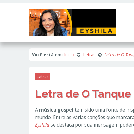
Este site usa cookies e outras tecnologias similares para lembrar e e
fornecer conteúdo de terceiros. Leia mais em
Política de Cookies e Pri
Você está em:
Início
Letras
Letra de O Tanq
Letras
Letra de O Tanque 
A
música gospel
tem sido uma fonte de ins
mundo. Entre as várias canções que marcar
Eyshila
se destaca por sua mensagem podero