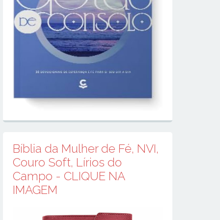
Bíblia da Mulher de Fé, NVI,
Couro Soft, Lírios do
Campo - CLIQUE NA
IMAGEM