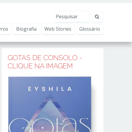
erviços, ajudar com nossos esforços de marketing e
Eu aceito
vros
Biografia
Web Stories
Glossário
GOTAS DE CONSOLO -
CLIQUE NA IMAGEM