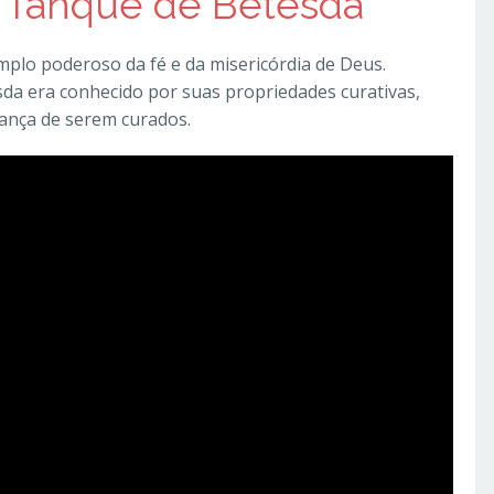
do Tanque de Betesda
plo poderoso da fé e da misericórdia de Deus.
da era conhecido por suas propriedades curativas,
ança de serem curados.