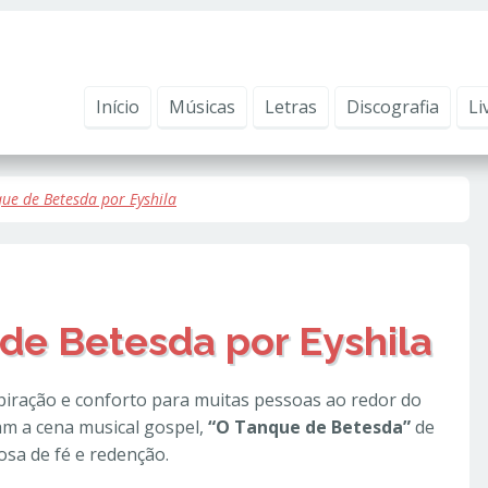
ntender como você usa nosso site, analisar seu uso de nossos produtos e s
vacidade
.
Início
Músicas
Letras
Discografia
Li
ue de Betesda por Eyshila
de Betesda por Eyshila
piração e conforto para muitas pessoas ao redor do
am a cena musical gospel,
“O Tanque de Betesda”
de
sa de fé e redenção.