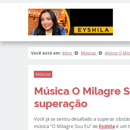
Este site usa cookies e outras tecnologias similares para lembrar e e
fornecer conteúdo de terceiros. Leia mais em
Política de Cookies e Pri
Você está em:
Início
Músicas
Música O Mila
Músicas
Música O Milagre S
superação
Você já se sentiu desafiado a superar obst
música “O Milagre Sou Eu” de
Eyshila
é um t