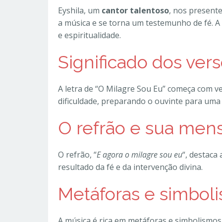
Eyshila, um
cantor talentoso
, nos present
a música e se torna um testemunho de fé. A
e espiritualidade.
Significado dos vers
A letra de “O Milagre Sou Eu” começa com 
dificuldade, preparando o ouvinte para uma
O refrão e sua men
O refrão, “
E agora o milagre sou eu
“, destaca
resultado da fé e da intervenção divina.
Metáforas e simboli
A música é rica em metáforas e simbolismos,