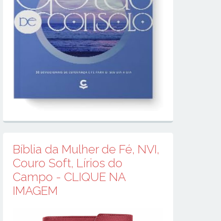
Bíblia da Mulher de Fé, NVI,
Couro Soft, Lírios do
Campo - CLIQUE NA
IMAGEM