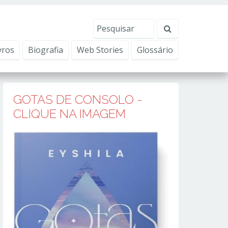
erviços, ajudar com nossos esforços de marketing e
Eu aceito
vros
Biografia
Web Stories
Glossário
GOTAS DE CONSOLO -
CLIQUE NA IMAGEM