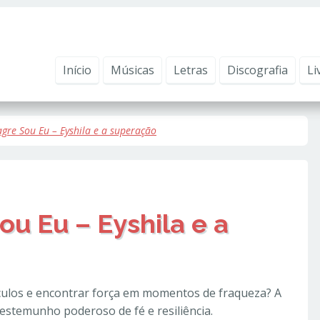
ntender como você usa nosso site, analisar seu uso de nossos produtos e s
vacidade
.
Início
Músicas
Letras
Discografia
Li
gre Sou Eu – Eyshila e a superação
ou Eu – Eyshila e a
áculos e encontrar força em momentos de fraqueza? A
estemunho poderoso de fé e resiliência.