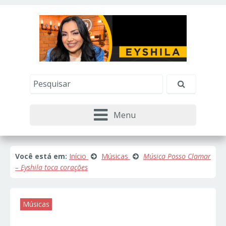
Este site usa cookies e outras tecnologias similares
para lembrar e entender como você usa nosso
site, analisar seu uso de nossos produtos e
Eu aceito
serviços, ajudar com nossos esforços de
marketing e fornecer conteúdo de terceiros. Leia
mais em
Política de Cookies e Privacidade
.
Menu
Você está em:
Início
Músicas
Música Posso Clamar
– Eyshila toca corações
Músicas