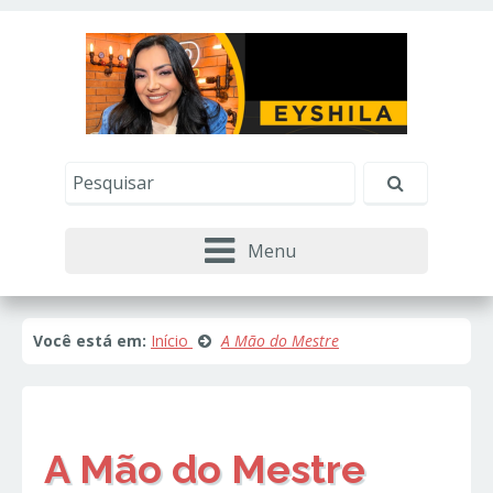
Este site usa cookies e outras tecnologias similares
para lembrar e entender como você usa nosso
site, analisar seu uso de nossos produtos e
Eu aceito
serviços, ajudar com nossos esforços de
marketing e fornecer conteúdo de terceiros. Leia
mais em
Política de Cookies e Privacidade
.
Menu
Você está em:
Início
A Mão do Mestre
A Mão do Mestre