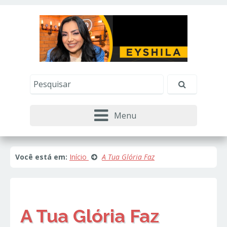
Este site usa cookies e outras tecnologias similares
para lembrar e entender como você usa nosso
site, analisar seu uso de nossos produtos e
Eu aceito
serviços, ajudar com nossos esforços de
marketing e fornecer conteúdo de terceiros. Leia
mais em
Política de Cookies e Privacidade
.
Menu
Você está em:
Início
A Tua Glória Faz
A Tua Glória Faz