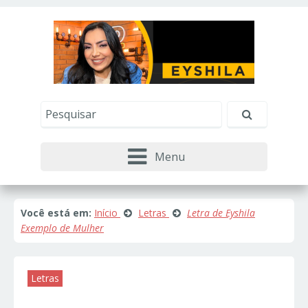
Este site usa cookies e outras tecnologias similares
para lembrar e entender como você usa nosso
site, analisar seu uso de nossos produtos e
Eu aceito
serviços, ajudar com nossos esforços de
marketing e fornecer conteúdo de terceiros. Leia
mais em
Política de Cookies e Privacidade
.
Menu
Você está em:
Início
Letras
Letra de Eyshila
Exemplo de Mulher
Letras