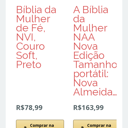
Bíblia da
A Bíblia
Mulher
da
de Fé,
Mulher
NVI,
NAA
Couro
Nova
Soft,
Edição
Preto
Tamanho
portátil:
Nova
Almeida…
R$78,99
R$163,99
Comprar na
Comprar na