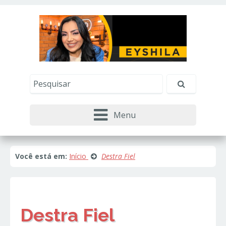
Este site usa cookies e outras tecnologias similares
para lembrar e entender como você usa nosso
site, analisar seu uso de nossos produtos e
Eu aceito
serviços, ajudar com nossos esforços de
marketing e fornecer conteúdo de terceiros. Leia
mais em
Política de Cookies e Privacidade
.
Menu
Você está em:
Início
Destra Fiel
Destra Fiel