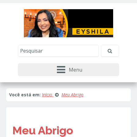
Este site usa cookies e outras tecnologias similares
para lembrar e entender como você usa nosso
site, analisar seu uso de nossos produtos e
Eu aceito
serviços, ajudar com nossos esforços de
marketing e fornecer conteúdo de terceiros. Leia
mais em
Política de Cookies e Privacidade
.
Menu
Você está em:
Início
Meu Abrigo
Meu Abrigo