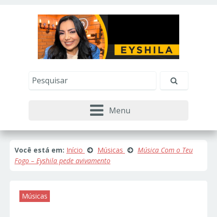
Este site usa cookies e outras tecnologias similares
para lembrar e entender como você usa nosso
site, analisar seu uso de nossos produtos e
Eu aceito
serviços, ajudar com nossos esforços de
marketing e fornecer conteúdo de terceiros. Leia
mais em
Política de Cookies e Privacidade
.
Menu
Você está em:
Início
Músicas
Música Com o Teu
Fogo – Eyshila pede avivamento
Músicas